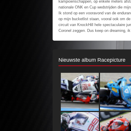
kampioenschappen, op enkele meters afstand
nationale ONK en Cup wedstrijden die mijn
Ik stond op een vooravond van de endurance
op mijn bucketlist staan, vooral ook om de
circuit van KnockHill hele spectaculaire j
Coronel zeggen. Dus keep on dreaming, ik
Nieuwste album Racepicture