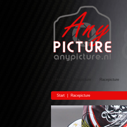
Home
Anypicture
Racepicture
Start
|
Racepicture