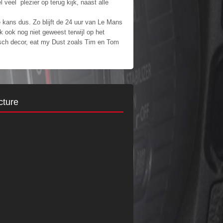
veel plezier op terug kijk, naast alle
 kans dus. Zo blijft de 24 uur van Le Mans
k ook nog niet geweest terwijl op het
tisch decor, eat my Dust zoals Tim en Tom
cture