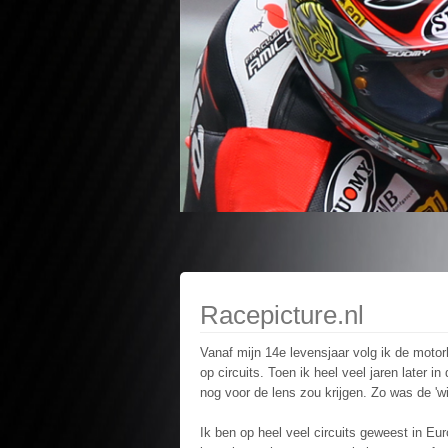
Racepicture.nl
Vanaf mijn 14e levensjaar volg ik de moto
op circuits. Toen ik heel veel jaren later
nog voor de lens zou krijgen. Zo was de 'wi
Ik ben op heel veel circuits geweest in 