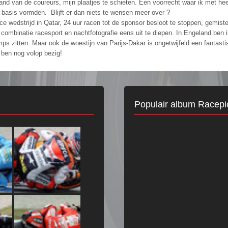
 van de coureurs, mijn plaatjes te schieten. Een voorrecht waar ik met heel 
 basis vormden. Blijft er dan niets te wensen meer over ?
 wedstrijd in Qatar, 24 uur racen tot de sponsor besloot te stoppen, gemiste
 combinatie racesport en nachtfotografie eens uit te diepen. In Engeland ben i
umps zitten. Maar ook de woestijn van Parijs-Dakar is ongetwijfeld een fantas
 ben nog volop bezig!
Populair album Racepi