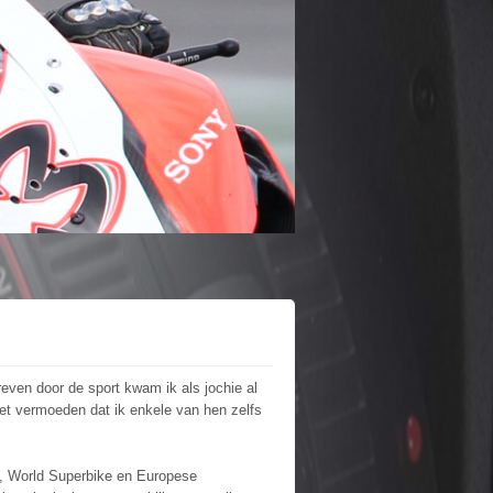
even door de sport kwam ik als jochie al
niet vermoeden dat ik enkele van hen zelfs
P, World Superbike en Europese