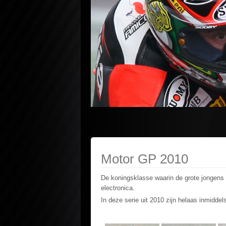
Motor GP 2010
De koningsklasse waarin de grote jongens 
electronica.
In deze serie uit 2010 zijn helaas inmidde