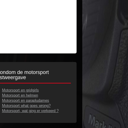
ondom de motorsport
ijstweergave
Motorsport en gridgirls
Motorsport en helmen
Motorsport en parapludames
Motorsport what goes wrong?
Motorsport, wat ging er verkeerd ?