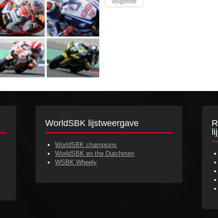
Volgende
WorldSBK lijstweergave
R
l
WorldSBK champions
WorldSBK en the Dutchmen
WSBK Wheely