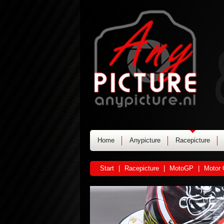
Home
Anypicture
Racepicture
Start
|
Racepicture
|
MotoGP
|
Motor