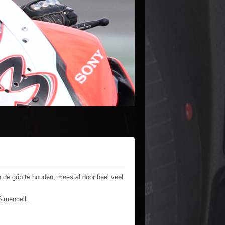
de grip te houden, meestal door heel veel
Simencelli.