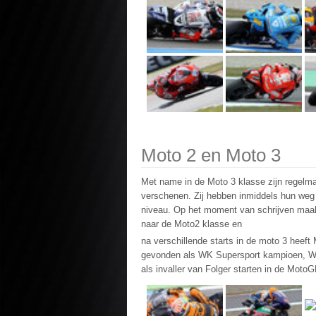
Moto 2 en Moto 3
Met name in de Moto 3 klasse zijn regelma
verschenen. Zij hebben inmiddels hun weg 
niveau. Op het moment van schrijven maa
naar de Moto2 klasse en
na verschillende starts in de moto 3 heeft
gevonden als WK Supersport kampioen, WK 
als invaller van Folger starten in de Mot