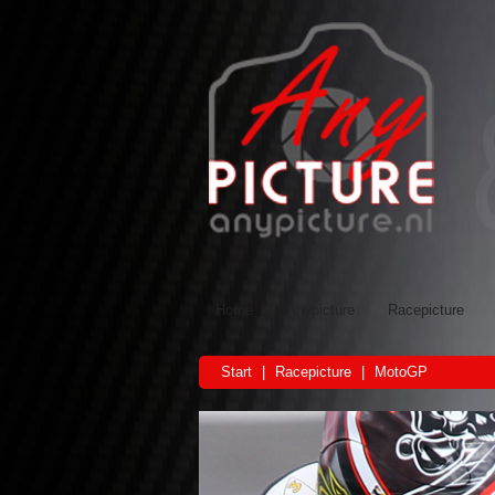
Home
Anypicture
Racepicture
Start
|
Racepicture
|
MotoGP