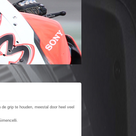
de grip te houden, meestal door heel veel
Simencelli.