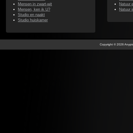
Mensen in zwart-wit
Natuur e
Mensen, ken ik U?
Natuur 
Studio en naakt
Studio huiskamer
Copyright © 2026 Anypic