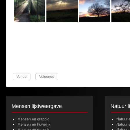
Vorige
Volgende
Mensen lijstweergave
Natuur l
Mensen en grappig
Natuur 
Mensen en huwelijk
Natuur 
Mensen en muziek
Natuur 